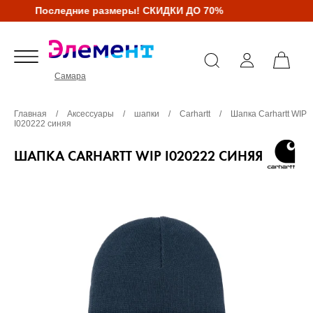
Последние размеры! СКИДКИ ДО 70%
Самара
Главная
/
Аксессуары
/
шапки
/
Carhartt
/
Шапка Carhartt WIP
I020222 синяя
ШАПКА CARHARTT WIP I020222 СИНЯЯ