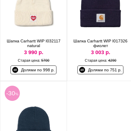
Шапка Carhartt WIP I032117
Шапка Carhartt WIP I017326
natural
фиолет
3 990 р.
3 003 р.
Старая цена:
5700
Старая цена:
4290
Долями по 998 р.
Долями по 751 р.
-30
%