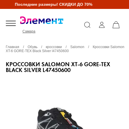
Последние размеры! СКИДКИ ДО 70%
Самара
Главная
/
Обувь
/
кроссовки
/
Salomon
/
Кроссовки Salomon
XT-6 GORE-TEX Black Silver l47450600
КРОССОВКИ SALOMON XT-6 GORE-TEX
BLACK SILVER L47450600