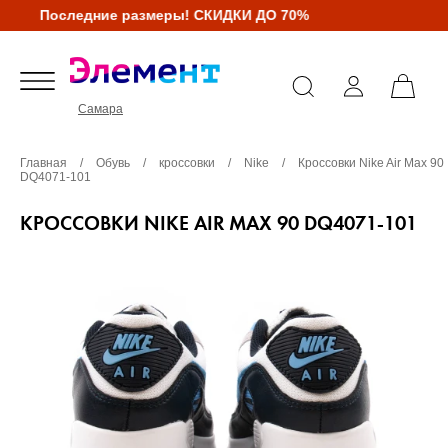
Последние размеры! СКИДКИ ДО 70%
Самара
Главная
/
Обувь
/
кроссовки
/
Nike
/
Кроссовки Nike Air Max 90
DQ4071-101
КРОССОВКИ NIKE AIR MAX 90 DQ4071-101