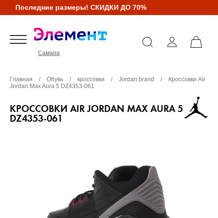
Последние размеры! СКИДКИ ДО 70%
Самара
Главная
/
Обувь
/
кроссовки
/
Jordan brand
/
Кроссовки Air
Jordan Max Aura 5 DZ4353-061
КРОССОВКИ AIR JORDAN MAX AURA 5
DZ4353-061