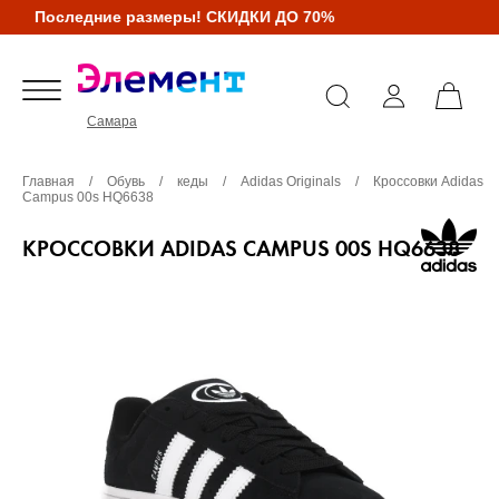
Последние размеры! СКИДКИ ДО 70%
Самара
Главная
/
Обувь
/
кеды
/
Adidas Originals
/
Кроссовки Adidas
Campus 00s HQ6638
КРОССОВКИ ADIDAS CAMPUS 00S HQ6638