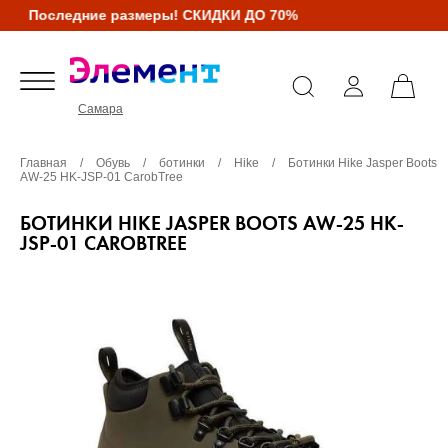
Последние размеры! СКИДКИ ДО 70%
Самара
Главная
/
Обувь
/
ботинки
/
Hike
/
Ботинки Hike Jasper Boots
AW-25 HK-JSP-01 CarobTree
БОТИНКИ HIKE JASPER BOOTS AW-25 HK-
JSP-01 CAROBTREE