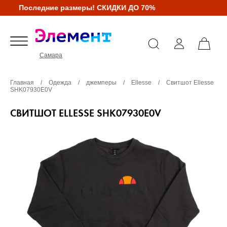
Последние размеры! СКИДКИ ДО 70%
Самара
Главная
/
Одежда
/
джемперы
/
Ellesse
/
Свитшот Ellesse
SHK07930E0V
СВИТШОТ ELLESSE SHK07930E0V