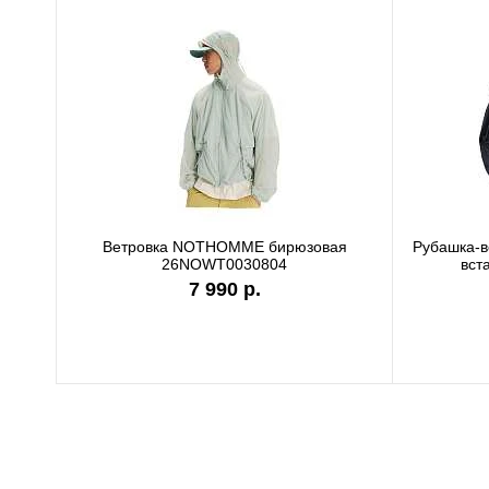
Ветровка NOTHOMME бирюзовая
Рубашка-
26NOWT0030804
вст
7 990 р.