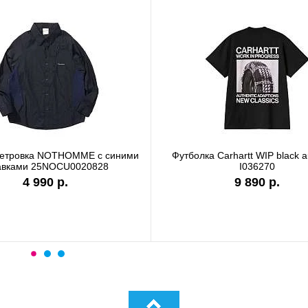
ветровка NOTHOMME с синими
Футболка Carhartt WIP black a
авками 25NOCU0020828
I036270
4 990 р.
9 890 р.