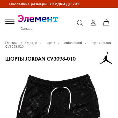
Последние размеры! СКИДКИ ДО 70%
Самара
Главная
/
Одежда
/
шорты
/
Jordan brand
/
Шорты Jordan
CV3098-010
ШОРТЫ JORDAN CV3098-010