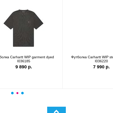
а Carhartt WIP garment dyed
Футболка Carhartt WIP stone
I036185
I036220
9 890 р.
7 990 р.