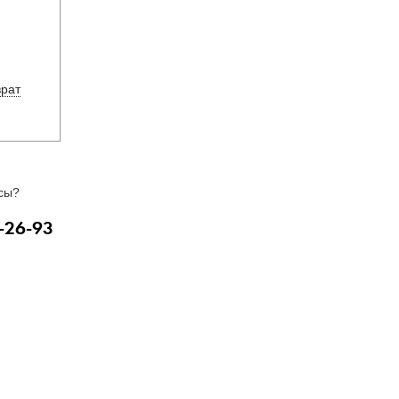
врат
сы?
-26-93