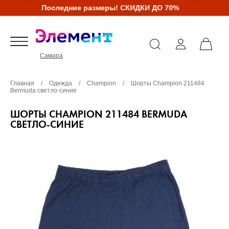
Последние размеры! СКИДКИ ДО 70%
Самара
Главная
/
Одежда
/
Champion
/
Шорты Champion 211484
Bermuda светло-синие
ШОРТЫ CHAMPION 211484 BERMUDA
СВЕТЛО-СИНИЕ