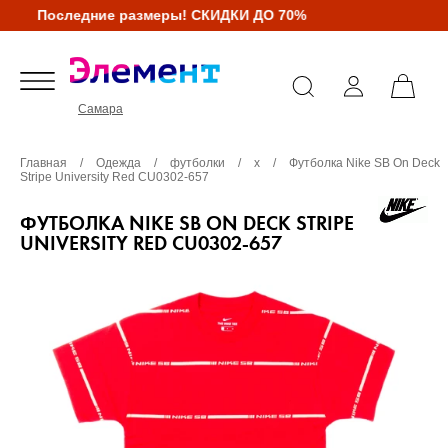
Последние размеры! СКИДКИ ДО 70%
Самара
Главная
/
Одежда
/
футболки
/
х
/
Футболка Nike SB On Deck
Stripe University Red CU0302-657
ФУТБОЛКА NIKE SB ON DECK STRIPE
UNIVERSITY RED CU0302-657