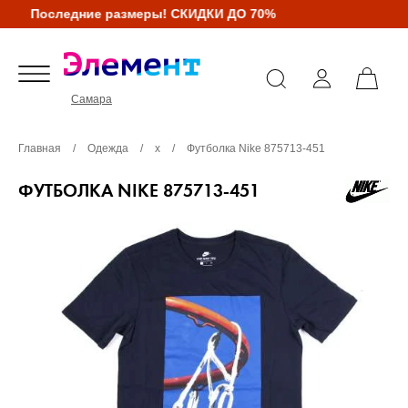
Последние размеры! СКИДКИ ДО 70%
Самара
Главная
/
Одежда
/
х
/
Футболка Nike 875713-451
ФУТБОЛКА NIKE 875713-451