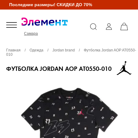
Последние размеры! СКИДКИ ДО 70%
Самара
Главная
/
Одежда
/
Jordan brand
/
Футболка Jordan AOP AT0550-
010
ФУТБОЛКА JORDAN AOP AT0550-010