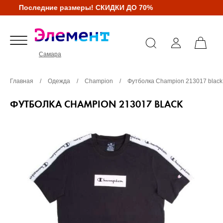
Последние размеры! СКИДКИ ДО 70%
Самара
Главная
/
Одежда
/
Champion
/
Футболка Champion 213017 black
ФУТБОЛКА CHAMPION 213017 BLACK