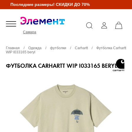
Последние размеры! СКИДКИ ДО 70%
Самара
Главная
/
Одежда
/
футболки
/
Carhartt
/
Футболка Carhartt
WIP I033165 beryl
ФУТБОЛКА CARHARTT WIP I033165 BERYL