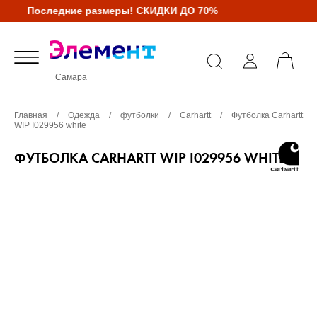
Последние размеры! СКИДКИ ДО 70%
Самара
Главная
/
Одежда
/
футболки
/
Carhartt
/
Футболка Carhartt
WIP I029956 white
ФУТБОЛКА CARHARTT WIP I029956 WHITE