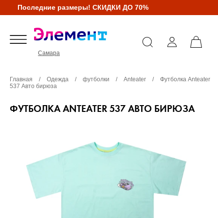
Последние размеры! СКИДКИ ДО 70%
Самара
Главная
/
Одежда
/
футболки
/
Anteater
/
Футболка Anteater
537 Авто бирюза
ФУТБОЛКА ANTEATER 537 АВТО БИРЮЗА