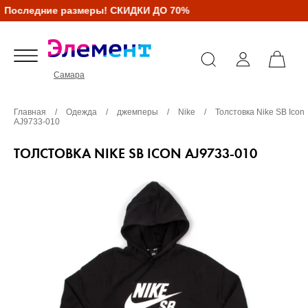
Последние размеры! СКИДКИ ДО 70%
Самара
Главная
/
Одежда
/
джемперы
/
Nike
/
Толстовка Nike SB Icon
AJ9733-010
ТОЛСТОВКА NIKE SB ICON AJ9733-010