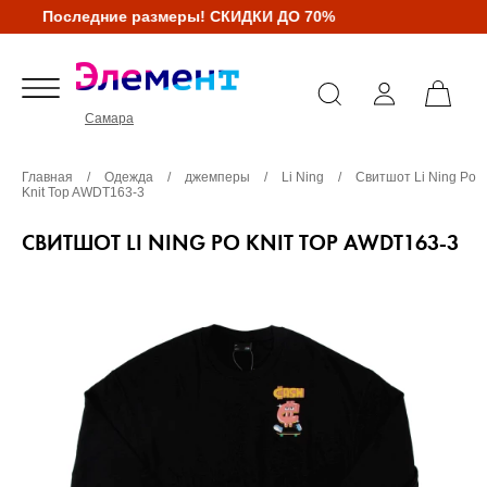
Последние размеры! СКИДКИ ДО 70%
Самара
Главная
/
Одежда
/
джемперы
/
Li Ning
/
Свитшот Li Ning Po
Knit Top AWDT163-3
СВИТШОТ LI NING PO KNIT TOP AWDT163-3