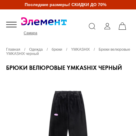
Последние размеры! СКИДКИ ДО 70%
Самара
Главная
/
Одежда
/
брюки
/
YMKASHIX
/
Брюки велюровые
YMKASHIX черный
БРЮКИ ВЕЛЮРОВЫЕ YMKASHIX ЧЕРНЫЙ