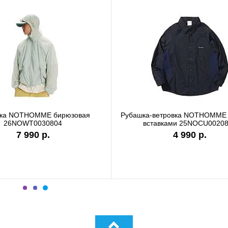
болка Carhartt WIP white I036244
Футболка Carhartt WIP g
I036185
7 990 р.
9 890 р.