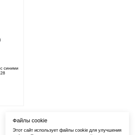
arment dyed
Футболка Carhar
I0
7 9
Файлы cookie
Этот сайт использует файлы cookie для улучшения