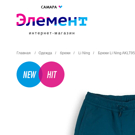
САМАРА
интернет-магазин
Главная
/
Одежда
/
брюки
/
Li Ning
/
Брюки Li Ning AKLT9