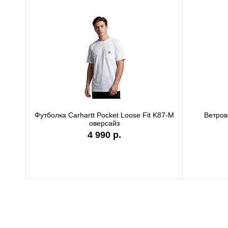
Футболка Carhartt WIP black authentic
Фут
I036270
9 890 р.