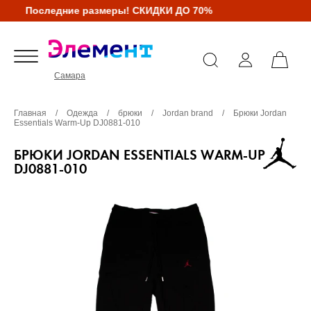
Последние размеры! СКИДКИ ДО 70%
Самара
Главная
/
Одежда
/
брюки
/
Jordan brand
/
Брюки Jordan
Essentials Warm-Up DJ0881-010
БРЮКИ JORDAN ESSENTIALS WARM-UP
DJ0881-010