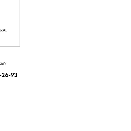
врат
сы?
-26-93