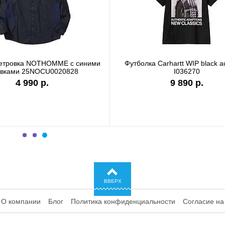
 I036244
Футболка Carhartt WIP garment dyed
Фу
I036185
9 890 р.
ВВЕРХ
О компании
Блог
Политика конфиденциальности
Согласие на