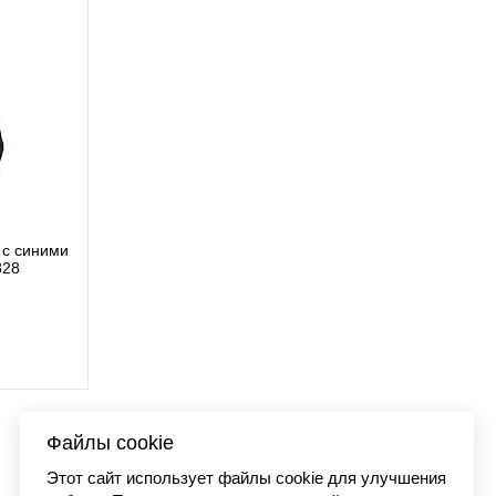
с синими
Футболка Carhartt WIP
828
I03627
9 890 
Файлы cookie
Этот сайт использует файлы cookie для улучшения