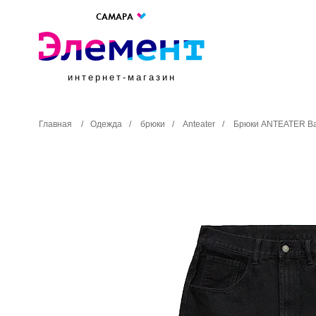
САМАРА
интернет-магазин
Главная
/
Одежда
/
брюки
/
Anteater
/
Брюки ANTEATER Ba