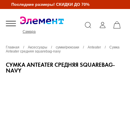
Последние размеры! СКИДКИ ДО 70%
Самара
Главная
/
Аксессуары
/
сумки/рюкзаки
/
Anteater
/
Сумка
Anteater средняя squarebag-navy
СУМКА ANTEATER СРЕДНЯЯ SQUAREBAG-
NAVY