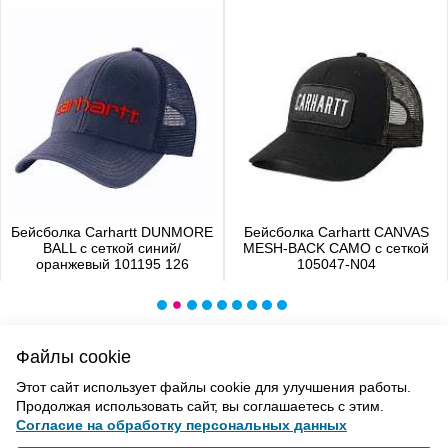
Бейсболка Carhartt DUNMORE
Бейсболка Carhartt CANVAS
BALL с сеткой синий/
MESH-BACK CAMO с сеткой
оранжевый 101195 126
105047-N04
4 480 р.
4 650 р.
Файлы cookie
ВВЕРХ
Этот сайт использует файлы cookie для улучшения работы.
Продолжая использовать сайт, вы соглашаетесь с этим.
Согласие на обработку персональных данных
Политика конфиденциальности