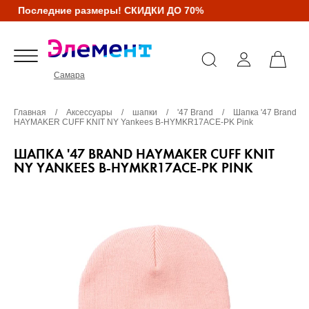
Последние размеры! СКИДКИ ДО 70%
Самара
Главная
/
Аксессуары
/
шапки
/
'47 Brand
/
Шапка '47 Brand
HAYMAKER CUFF KNIT NY Yankees B-HYMKR17ACE-PK Pink
ШАПКА '47 BRAND HAYMAKER CUFF KNIT
NY YANKEES B-HYMKR17ACE-PK PINK