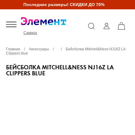
Последние размеры! СКИДКИ ДО 70%
Самара
Главная
/
Аксессуары
/
/
Бейсболка Mitchell&Ness NJ16Z LA
Clippers blue
БЕЙСБОЛКА MITCHELL&NESS NJ16Z LA
CLIPPERS BLUE