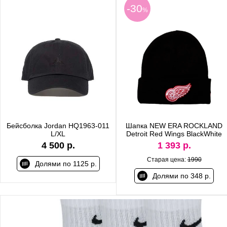
-30
%
Бейсболка Jordan HQ1963-011
Шапка NEW ERA ROCKLAND
L/XL
Detroit Red Wings BlackWhite
4 500 р.
1 393 р.
Старая цена:
1990
Долями по 1125 р.
Долями по 348 р.