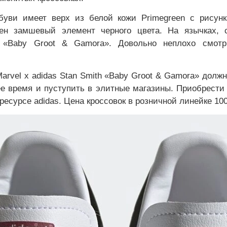
уви имеет верх из белой кожи Primegreen с рисун
ен замшевый элемент черного цвета. На язычках, 
 «Baby Groot & Gamora». Довольно неплохо смотр
arvel x adidas Stan Smith «Baby Groot & Gamora» долж
е время и пуступить в элитные магазины. Приобрести 
есурсе adidas. Цена кроссовок в розничной линейке 10