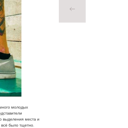
 много молодых
едставители
ю выделения места и
 всё было тщетно.