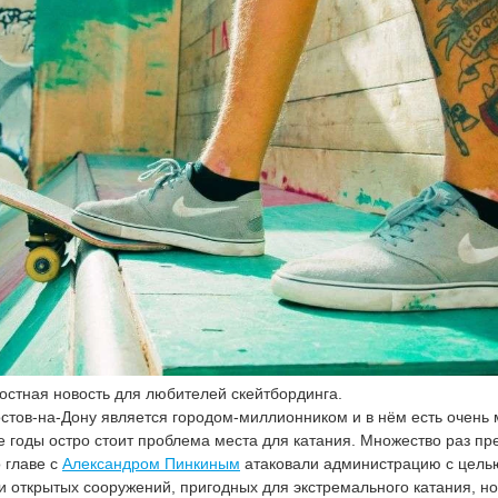
остная новость для любителей скейтбординга.
остов-на-Дону является городом-миллионником и в нём есть очень
е годы остро стоит проблема места для катания. Множество раз пр
о главе с
Александром Пинкиным
атаковали администрацию с цель
 открытых сооружений, пригодных для экстремального катания, но