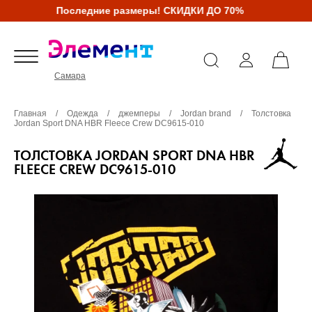
Последние размеры! СКИДКИ ДО 70%
Самара
Главная
/
Одежда
/
джемперы
/
Jordan brand
/
Толстовка
Jordan Sport DNA HBR Fleece Crew DC9615-010
ТОЛСТОВКА JORDAN SPORT DNA HBR
FLEECE CREW DC9615-010